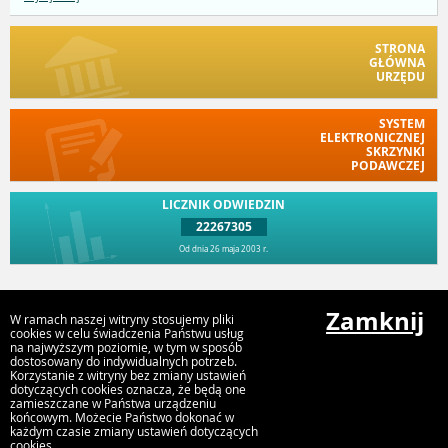
STRONA
GŁÓWNA
URZĘDU
SYSTEM
ELEKTRONICZNEJ
SKRZYNKI
PODAWCZEJ
LICZNIK ODWIEDZIN
22267305
Od dnia 26 maja 2003 r.
Przejdź do góry
Zamknij
W ramach naszej witryny stosujemy pliki
cookies w celu świadczenia Państwu usług
na najwyższym poziomie, w tym w sposób
dostosowany do indywidualnych potrzeb.
Urząd Gminy Trzcinica
Korzystanie z witryny bez zmiany ustawień
ul. Jana Pawła II 47, 63-620 Trzcinica
dotyczących cookies oznacza, że będą one
zamieszczane w Państwa urządzeniu
końcowym. Możecie Państwo dokonać w
każdym czasie zmiany ustawień dotyczących
cookies.