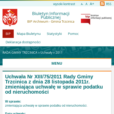
A+
wysoki kontrast
A
RSS
A-
Biuletyn Informacji
Publicznej
BIP Archiwum - Gmina Trzcinica
BIP
Mapa Biuletynu
Statystyki
Pomoc
Deklaracja dostępności
RADA GMINY TRZCINICA »
Uchwały
»
2011
MENU
Uchwała Nr XIII/75/2011 Rady Gminy
Trzcinica z dnia 28 listopada 2011r.
zmieniająca uchwałę w sprawie podatku
od nieruchomości
W sprawie:
zmieniająca uchwałę w sprawie podatku od nieruchomości.
Data uchwały: