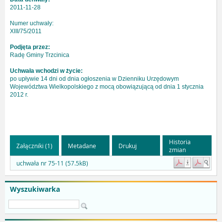
2011-11-28
Numer uchwały:
XIII/75/2011
Podjęta przez:
Radę Gminy Trzcinica
Uchwała wchodzi w życie:
po upływie 14 dni od dnia ogłoszenia w Dzienniku Urzędowym
Województwa Wielkopolskiego z mocą obowiązującą od dnia 1 stycznia
2012 r.
Historia
Załączniki (1)
Metadane
Drukuj
zmian
uchwała nr 75-11 (57.5kB)
Wyszukiwarka