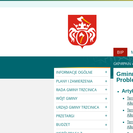
BIP
GKPiRPAiN 
INFORMACJE OGÓLNE
Gminn
Probl
PLANY I ZAMIERZENIA
RADA GMINY TRZCINICA
Arty
Ter
WÓJT GMINY
Alk
URZĄD GMINY TRZCINICA
Ter
Alk
PRZETARGI
Ter
BUDŻET
Alk