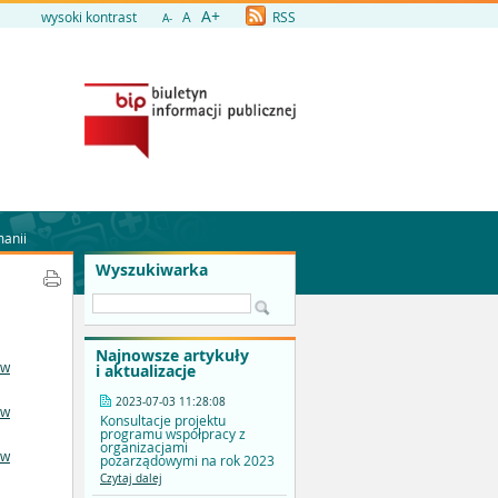
A+
wysoki kontrast
A
RSS
A-
manii
Wyszukiwarka
Najnowsze artykuły
ów
i aktualizacje
2023-07-03 11:28:08
ów
Konsultacje projektu
programu współpracy z
organizacjami
ów
pozarządowymi na rok 2023
Czytaj dalej