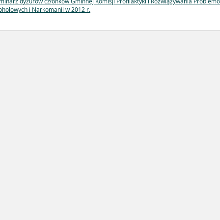
minarz dyżurów członków Gminnej Komisji Profilaktyki i Rozwiązywania Problem
oholowych i Narkomanii w 2012 r.