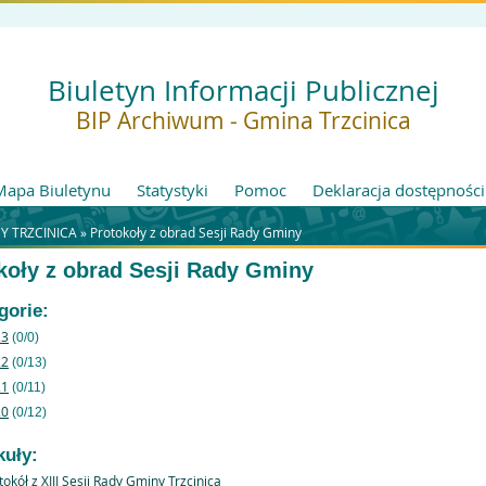
Biuletyn Informacji Publicznej
BIP Archiwum - Gmina Trzcinica
Mapa Biuletynu
Statystyki
Pomoc
Deklaracja dostępności
Y TRZCINICA »
Protokoły z obrad Sesji Rady Gminy
koły z obrad Sesji Rady Gminy
gorie:
23
(0/0)
22
(0/13)
21
(0/11)
20
(0/12)
kuły:
tokół z XIII Sesji Rady Gminy Trzcinica