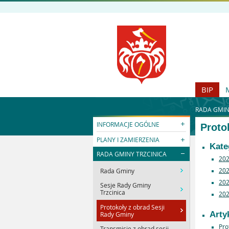
BIP
RADA GMIN
INFORMACJE OGÓLNE
Proto
PLANY I ZAMIERZENIA
Kate
RADA GMINY TRZCINICA
20
20
Rada Gminy
20
Sesje Rady Gminy
Trzcinica
20
Protokoły z obrad Sesji
Arty
Rady Gminy
Pro
Transmisje z obrad sesji