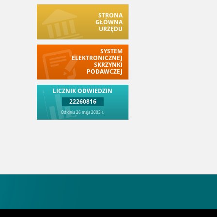
STRONA
GŁÓWNA
URZĘDU
SYSTEM
ELEKTRONICZNEJ
SKRZYNKI
PODAWCZEJ
LICZNIK ODWIEDZIN
22260816
Od dnia 26 maja 2003 r.