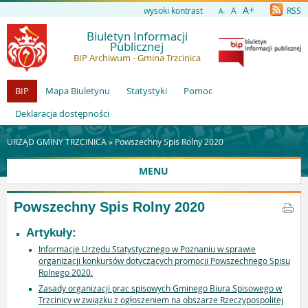
A+
wysoki kontrast
A
RSS
A-
Biuletyn Informacji
Publicznej
BIP Archiwum - Gmina Trzcinica
BIP
Mapa Biuletynu
Statystyki
Pomoc
Deklaracja dostępności
URZĄD GMINY TRZCINICA »
Powszechny Spis Rolny 2020
MENU
Powszechny Spis Rolny 2020
Artykuły:
Informacje Urzędu Statystycznego w Poznaniu w sprawie
organizacji konkursów dotyczących promocji Powszechnego Spisu
Rolnego 2020.
Zasady organizacji prac spisowych Gminego Biura Spisowego w
Trzcinicy w związku z ogłoszeniem na obszarze Rzeczypospolitej