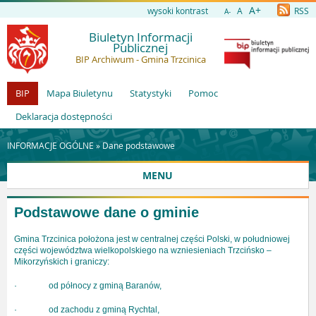
A+
wysoki kontrast
A
RSS
A-
Biuletyn Informacji
Publicznej
BIP Archiwum - Gmina Trzcinica
BIP
Mapa Biuletynu
Statystyki
Pomoc
Deklaracja dostępności
INFORMACJE OGÓLNE »
Dane podstawowe
MENU
Podstawowe dane o gminie
Gmina Trzcinica położona jest w centralnej części Polski, w południowej
części województwa wielkopolskiego na wzniesieniach Trzcińsko –
Mikorzyńskich i graniczy:
· od północy z gminą Baranów,
· od zachodu z gminą Rychtal,