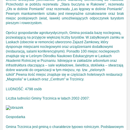
Przechodzi w pobliżu rezerwatu „Stara buczyna w Rakowie”, rezerwatu
„Ols w dolinie Pomianki” oraz rezerwatu „Las łęgowy w dolinie Pomianki”.
Pewnym mankamentem szlaku jest niewyraźne oznakowanie oraz brak
miejsc postojowych (wiat, ławek) umożliwiających odpoczynek turystom
pieszym i rowerzystom.
Oprócz gospodarstw agroturystycznych, Gmina posiada bazę noclegową,
pozwalającą na przyjęcie większej liczby turystów. W zabytkowym zamku w
Laskach (obecnie w remoncie) utworzono Zajazd Zamkowy, który
dysponuje miejscami noclegowymi oraz urządzeniami dodatkowymi
(restauracją, salami konferencyjnymi). Ponadto 100 miejsc noclegowych
znajduje się w Leśnym Ośrodku Naukowo Edukacyjnym w Laskach
Akademii Rolniczej w Poznaniu. Istniejące w zakładzie arboretum oraz
infrastruktura otaczająca – sale wykładowe, świetlica, stołówka – stwarzają
dobre warunki do organizacji w tym miejscu, np. tzw. „zielonych
szkół”.Pewna ilość miejsc znajduje się w częściach hotelowych restauracji
„Magnolia” w Laskach oraz „Centrum” w Trzcinicy.
LUDNOŚĆ: 4798 osób
Liczba ludności Gminy Trzcinica w latach 2002-2007:
Gospodarka
Gmina Trzcinica jest gminą o charakterze typowo rolniczym. Podstawowym