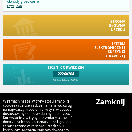
obwody głosowania
Czytaj dalej
STRONA
GŁÓWNA
URZĘDU
SYSTEM
ELEKTRONICZNEJ
SKRZYNKI
PODAWCZEJ
LICZNIK ODWIEDZIN
22260204
Od dnia 26 maja 2003 r.
Przejdź do góry
Zamknij
W ramach naszej witryny stosujemy pliki
cookies w celu świadczenia Państwu usług
na najwyższym poziomie, w tym w sposób
dostosowany do indywidualnych potrzeb.
Urząd Gminy Trzcinica
Korzystanie z witryny bez zmiany ustawień
ul. Jana Pawła II 47, 63-620 Trzcinica
dotyczących cookies oznacza, że będą one
zamieszczane w Państwa urządzeniu
końcowym. Możecie Państwo dokonać w