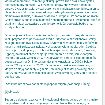
kierunkiem produkcji rolniczej jest tutaj uprawa zbóż oraz chów bydła i
hodowla trzody chlewnej. W przypadku upraw zbożowych dominuje
uprawa żyta, pszenżyta, owsa i pszenicy, w mniejszym stopniu jęczmienia.
Natomiast wśród roślin przemysłowych zdecydowanie przeważa uprawa
ziemniaków, rzadziej buraków cukrowych i rzepaku. Ponadto, na obszarze
Gminy prowadzona jest działalność z zakresu produkcji zwierzęcej, choć w
ostatnich latach zauważa się zmniejszenie ilości pogłowia bydła oraz
trzody chlewnej.
Dominacja rolnictwa sprawia, że dochody z produkcji rolnej stanowią w
wielu przypadkach podstawowe źródło utrzymania mieszkańców Gminy.
Następuje stopniowy i stały odpływ czynnych zawodowo mieszkańców do
innych branż zwłaszcza związanych z przemysłem meblarskim. Część z
nich dojeżdża do pracy do pobliskich miejscowości (Mroczeń, Baranów,
Kępno), natomiast część znajduje zatrudnienie na miejscu. Z danych
systemu REGON wynika, że w rozpatrywanym okresie liczba podmiotów
gospodarczych w Gminie systematycznie wzrastała i w 2006 r. była o
prawie 7% wyższa niż w 2002 r. Dominującym sektorem własności, w
którym działają podmioty w gminie Trzcinica jest sektor prywatny, choć
należy zauważyć, że w ostatnich latach zwiększyło się znaczenie sektora
publicznego.
. Struktura branżowa podmiotów gospodarczych (ewidencja Gminy):
Zgodnie z danymi, uzyskanymi w ewidencji Gminy, uwagę zwraca bardzo
mały udział podmiotów, związanych z rolnictwem. Pomimo tego, że