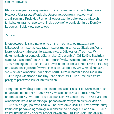
Gminy i powiatu.
Planowanie jest przystąpienie o dofinansowanie w ramach Programu
Rozwoju Obszarów Wiejskich, Działanie: „Odnowa i rozwój wsi” i
zrealizowanie Projektu „Remont i wyposażenie obiektów pełniących
funkcje: kulturalne, sportowe, i rekreacyjne” w odniesieniu do Domów
Ludowych i obiektów sportowych.
Zabytki
Miejscowości, leżące na terenie gminy Trzcinica, odznaczają się
kilkusetletnią historią, leżą przy historycznej granicy ze Śląskiem. Wsią,
której dotyczy najwcześniejsza metryka źródłowa jest Trzcinica. W
dokumentach jest ona określana jako „Crescenica”. Od 1149 r. Trzcinica
stanowiła własność klasztoru norbertanów św. Wincentego z Wrocławia. W
1239 r. nastąpiła jej lokacja na prawie niemieckim, a przed 1245 r. stała się
ona własnością biskupów wrocławskich. Od połowy XV w. wieś znalazła
się w rękach właścicieli świeckich rodu Okrzów, natomiast od XV w. do
1812 r. była własnością rodziny Trzcińskich. W 1812 r. Trzcinica został
przejęta przez właścicieli niemieckich.
Inną miejscowością o bogatej historii jest wieś Laski. Pierwsza wzmianka
o Laskach pochodzi z 1435 r. W XV w. wieś należała do rodu Okrzów,
natomiast od XVI w. – do rodu Laskowskich. W latach 1797-1858 była ona
własnością króla bawarskiego i pozostawała w rękach niemieckich do
1923 r. W drugiej połowie XVIII w. i na przełomie XVIII i XIX w. powstał tutaj
kompleks parkowo-ogrodowy, a w okresie od połowy XIX w. do ok. 1920 r.
został uformowany obecny zespół folwarczny. Od 1923 roku majątkiem