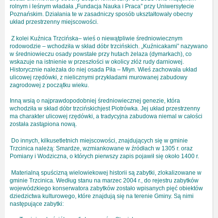
rolnym i leśnym władała „Fundacja Nauka i Praca” przy Uniwersytecie
Poznańskim. Działania te w zasadniczy sposób ukształtowały obecny
układ przestrzenny miejscowości.
Z kolei Kuźnica Trzcińska– wieś o niewątpliwie średniowiecznym
rodowodzie – wchodziła w skład dóbr trzcińskich. „Kuźnicakami” nazywano
w średniowieczu osady powstałe przy hutach żelaza (dymarkach), co
wskazuje na istnienie w przeszłości w okolicy złóż rudy darniowej.
Historycznie należała do niej osada Piła – Młyn. Wieś zachowała układ
ulicowej rzędówki, z nielicznymi przykładami murowanej zabudowy
zagrodowej z początku wieku.
Inną wsią o najprawdopodobniej średniowiecznej genezie, która
wchodziła w skład dóbr trzcińskichjest Piotrówka. Jej układ przestrzenny
ma charakter ulicowej rzędówki, a tradycyjna zabudowa niemal w całości
została zastąpiona nową.
Do innych, kilkusetletnich miejscowości, znajdujących się w gminie
Trzcinica należą: Smardze, wzmiankowane w źródłach w 1305 r. oraz
Pomiany i Wodziczna, o których pierwszy zapis pojawił się około 1400 r.
Materialną spuścizną wielowiekowej historii są zabytki, zlokalizowane w
gminie Trzcinica. Według stanu na marzec 2004 r., do rejestru zabytków
wojewódzkiego konserwatora zabytków zostało wpisanych pięć obiektów
dziedzictwa kulturowego, które znajdują się na terenie Gminy. Są nimi
następujące zabytki: