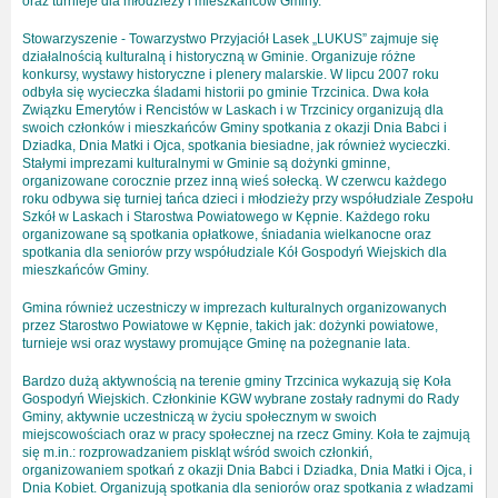
oraz turnieje dla młodzieży i mieszkańców Gminy.
Stowarzyszenie - Towarzystwo Przyjaciół Lasek „LUKUS” zajmuje się
działalnością kulturalną i historyczną w Gminie. Organizuje różne
konkursy, wystawy historyczne i plenery malarskie. W lipcu 2007 roku
odbyła się wycieczka śladami historii po gminie Trzcinica. Dwa koła
Związku Emerytów i Rencistów w Laskach i w Trzcinicy organizują dla
swoich członków i mieszkańców Gminy spotkania z okazji Dnia Babci i
Dziadka, Dnia Matki i Ojca, spotkania biesiadne, jak również wycieczki.
Stałymi imprezami kulturalnymi w Gminie są dożynki gminne,
organizowane corocznie przez inną wieś sołecką. W czerwcu każdego
roku odbywa się turniej tańca dzieci i młodzieży przy współudziale Zespołu
Szkół w Laskach i Starostwa Powiatowego w Kępnie. Każdego roku
organizowane są spotkania opłatkowe, śniadania wielkanocne oraz
spotkania dla seniorów przy współudziale Kół Gospodyń Wiejskich dla
mieszkańców Gminy.
Gmina również uczestniczy w imprezach kulturalnych organizowanych
przez Starostwo Powiatowe w Kępnie, takich jak: dożynki powiatowe,
turnieje wsi oraz wystawy promujące Gminę na pożegnanie lata.
Bardzo dużą aktywnością na terenie gminy Trzcinica wykazują się Koła
Gospodyń Wiejskich. Członkinie KGW wybrane zostały radnymi do Rady
Gminy, aktywnie uczestniczą w życiu społecznym w swoich
miejscowościach oraz w pracy społecznej na rzecz Gminy. Koła te zajmują
się m.in.: rozprowadzaniem piskląt wśród swoich członkiń,
organizowaniem spotkań z okazji Dnia Babci i Dziadka, Dnia Matki i Ojca, i
Dnia Kobiet. Organizują spotkania dla seniorów oraz spotkania z władzami