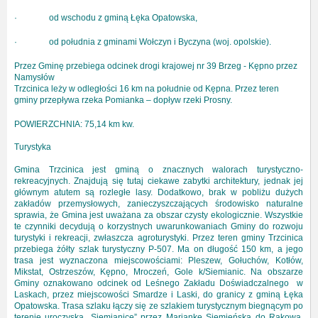
· od wschodu z gminą Łęka Opatowska,
· od południa z gminami Wołczyn i Byczyna (woj. opolskie).
Przez Gminę przebiega odcinek drogi krajowej nr 39 Brzeg - Kępno przez
Namysłów
Trzcinica leży w odległości 16 km na południe od Kępna. Przez teren
gminy przepływa rzeka Pomianka – dopływ rzeki Prosny.
POWIERZCHNIA: 75,14 km kw.
Turystyka
Gmina Trzcinica jest gminą o znacznych walorach turystyczno-
rekreacyjnych. Znajdują się tutaj ciekawe zabytki architektury, jednak jej
głównym atutem są rozległe lasy. Dodatkowo, brak w pobliżu dużych
zakładów przemysłowych, zanieczyszczających środowisko naturalne
sprawia, że Gmina jest uważana za obszar czysty ekologicznie. Wszystkie
te czynniki decydują o korzystnych uwarunkowaniach Gminy do rozwoju
turystyki i rekreacji, zwłaszcza agroturystyki. Przez teren gminy Trzcinica
przebiega żółty szlak turystyczny P-507. Ma on długość 150 km, a jego
trasa jest wyznaczona miejscowościami: Pleszew, Gołuchów, Kotłów,
Mikstat, Ostrzeszów, Kępno, Mroczeń, Gole k/Siemianic. Na obszarze
Gminy oznakowano odcinek od Leśnego Zakładu Doświadczalnego w
Laskach, przez miejscowości Smardze i Laski, do granicy z gminą Łęka
Opatowska. Trasa szlaku łączy się ze szlakiem turystycznym biegnącym po
terenie uroczyska „Siemianice” przez Mariankę Siemieńską do Rakowa.