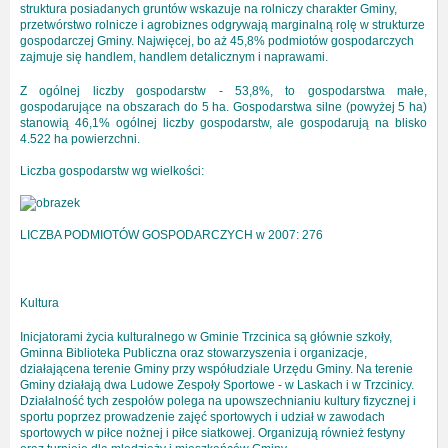
struktura posiadanych gruntów wskazuje na rolniczy charakter Gminy,
przetwórstwo rolnicze i agrobiznes odgrywają marginalną rolę w strukturze
gospodarczej Gminy. Najwięcej, bo aż 45,8% podmiotów gospodarczych
zajmuje się handlem, handlem detalicznym i naprawami.
Z ogólnej liczby gospodarstw - 53,8%, to gospodarstwa małe,
gospodarujące na obszarach do 5 ha. Gospodarstwa silne (powyżej 5 ha)
stanowią 46,1% ogólnej liczby gospodarstw, ale gospodarują na blisko
4.522 ha powierzchni.
Liczba gospodarstw wg wielkości:
LICZBA PODMIOTÓW GOSPODARCZYCH w 2007: 276
Kultura
Inicjatorami życia kulturalnego w Gminie Trzcinica są głównie szkoły,
Gminna Biblioteka Publiczna oraz stowarzyszenia i organizacje,
działającena terenie Gminy przy współudziale Urzędu Gminy. Na terenie
Gminy działają dwa Ludowe Zespoły Sportowe - w Laskach i w Trzcinicy.
Działalność tych zespołów polega na upowszechnianiu kultury fizycznej i
sportu poprzez prowadzenie zajęć sportowych i udział w zawodach
sportowych w piłce nożnej i piłce siatkowej. Organizują również festyny