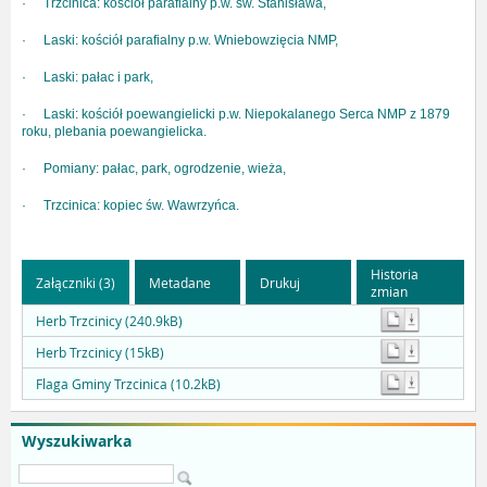
·
Trzcinica: kościół parafialny p.w. św. Stanisława,
·
Laski: kościół parafialny p.w. Wniebowzięcia NMP,
·
Laski: pałac i park,
·
Laski: kościół poewangielicki p.w. Niepokalanego Serca NMP z 1879
roku, plebania poewangielicka.
·
Pomiany: pałac, park, ogrodzenie, wieża,
·
Trzcinica: kopiec św. Wawrzyńca.
Historia
Załączniki (3)
Metadane
Drukuj
zmian
Herb Trzcinicy (240.9kB)
Herb Trzcinicy (15kB)
Flaga Gminy Trzcinica (10.2kB)
Wyszukiwarka