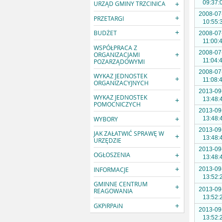
09:37:
URZĄD GMINY TRZCINICA
2008-07
PRZETARGI
10:55:
BUDŻET
2008-07
11:00:
WSPÓŁPRACA Z
2008-07
ORGANIZACJAMI
11:04:
POZARZĄDOWYMI
2008-07
WYKAZ JEDNOSTEK
11:08:
ORGANIZACYJNYCH
2013-09
WYKAZ JEDNOSTEK
13:48:
POMOCNICZYCH
2013-09
WYBORY
13:48:
2013-09
JAK ZAŁATWIĆ SPRAWĘ W
13:48:
URZĘDZIE
2013-09
OGŁOSZENIA
13:48:
INFORMACJE
2013-09
13:52:
GMINNE CENTRUM
2013-09
REAGOWANIA
13:52:
GKPiRPAiN
2013-09
13:52: