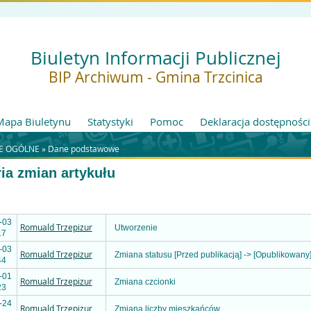
Biuletyn Informacji Publicznej
BIP Archiwum - Gmina Trzcinica
Mapa Biuletynu
Statystyki
Pomoc
Deklaracja dostępności
E OGÓLNE »
Dane podstawowe
ria zmian artykułu
-03
Romuald Trzepizur
Utworzenie
17
-03
Romuald Trzepizur
Zmiana statusu [Przed publikacją] -> [Opublikowany
44
-01
Romuald Trzepizur
Zmiana czcionki
23
-24
Romuald Trzepizur
Zmiana liczby mieszkańców.