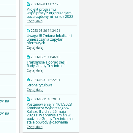
2023-07-03 11:27:25
Projekt programu
współpracy z organizacjami
pozarządowymi na rok 2022
Czytaj dalej
2023-06-26 14:24:21
Uwaga !!! Zmiana lokalizacji
umieszczania zapytań
ofertowych
Czytaj dalej
2023-06-21 11:46:15
Transmisje z obrad sesji
Rady Gminy Trzcinica
Czytaj dalej
2023-05-31 16:22:01
Strona tytulowa
Czytaj dalej
2023-05-31 10:20:31
cy" na
Postanowienie nr 161/2023
Komisarza Wyborczego w
Kaliszu II z dnia 26 maja
cy" na
2023 r. w sprawie zmian w
podziale Gminy Trzcinica na
stałe obwody głosowania
Czytaj dalej