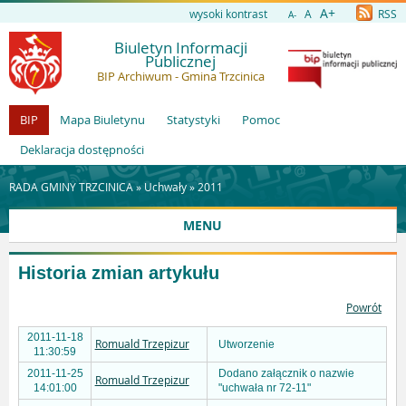
A+
wysoki kontrast
A
RSS
A-
Biuletyn Informacji
Publicznej
BIP Archiwum - Gmina Trzcinica
BIP
Mapa Biuletynu
Statystyki
Pomoc
Deklaracja dostępności
RADA GMINY TRZCINICA »
Uchwały
»
2011
MENU
Historia zmian artykułu
Powrót
2011-11-18
Romuald Trzepizur
Utworzenie
11:30:59
2011-11-25
Dodano załącznik o nazwie
Romuald Trzepizur
14:01:00
"uchwała nr 72-11"