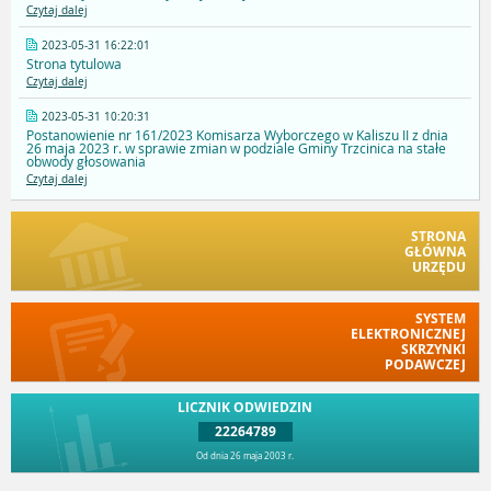
Czytaj dalej
2023-05-31 16:22:01
Strona tytulowa
Czytaj dalej
2023-05-31 10:20:31
Postanowienie nr 161/2023 Komisarza Wyborczego w Kaliszu II z dnia
26 maja 2023 r. w sprawie zmian w podziale Gminy Trzcinica na stałe
obwody głosowania
Czytaj dalej
STRONA
GŁÓWNA
URZĘDU
SYSTEM
ELEKTRONICZNEJ
SKRZYNKI
PODAWCZEJ
LICZNIK ODWIEDZIN
22264789
Od dnia 26 maja 2003 r.