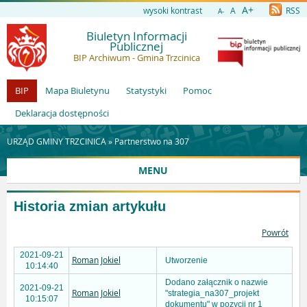
A+
wysoki kontrast
A
RSS
A-
Biuletyn Informacji
Publicznej
BIP Archiwum - Gmina Trzcinica
BIP
Mapa Biuletynu
Statystyki
Pomoc
Deklaracja dostępności
URZĄD GMINY TRZCINICA »
Partnerstwo na 307
MENU
Historia zmian artykułu
Powrót
2021-09-21
Roman Jokiel
Utworzenie
10:14:40
Dodano załącznik o nazwie
2021-09-21
Roman Jokiel
"strategia_na307_projekt
10:15:07
dokumentu" w pozycji nr 1