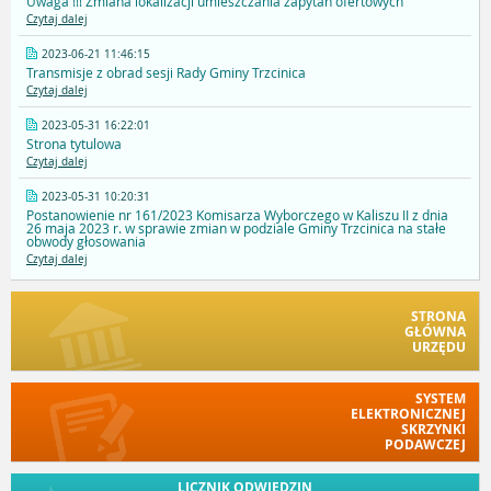
Uwaga !!! Zmiana lokalizacji umieszczania zapytań ofertowych
Czytaj dalej
2023-06-21 11:46:15
Transmisje z obrad sesji Rady Gminy Trzcinica
Czytaj dalej
2023-05-31 16:22:01
Strona tytulowa
Czytaj dalej
2023-05-31 10:20:31
Postanowienie nr 161/2023 Komisarza Wyborczego w Kaliszu II z dnia
26 maja 2023 r. w sprawie zmian w podziale Gminy Trzcinica na stałe
obwody głosowania
Czytaj dalej
STRONA
GŁÓWNA
URZĘDU
SYSTEM
ELEKTRONICZNEJ
SKRZYNKI
PODAWCZEJ
LICZNIK ODWIEDZIN