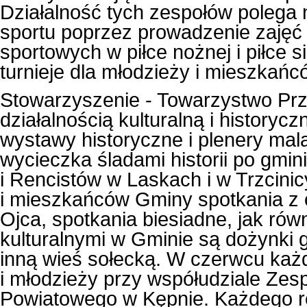
Działalność tych zespołów polega n
sportu poprzez prowadzenie zajęć
sportowych w piłce nożnej i piłce 
turnieje dla młodzieży i mieszkań
Stowarzyszenie - Towarzystwo Prz
działalnością kulturalną i history
wystawy historyczne i plenery mala
wycieczka śladami historii po gmi
i Rencistów w Laskach i w Trzcini
i mieszkańców Gminy spotkania z ok
Ojca, spotkania biesiadne, jak rów
kulturalnymi w Gminie są dożynki
inną wieś sołecką. W czerwcu każd
i młodzieży przy współudziale Zes
Powiatowego w Kępnie. Każdego r