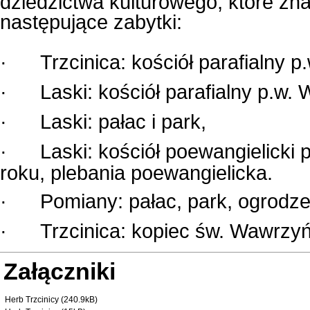
dziedzictwa kulturowego, które zna
następujące zabytki:
·
Trzcinica: kościół parafialny p
·
Laski: kościół parafialny p.w
·
Laski: pałac i park,
·
Laski: kościół poewangielick
roku, plebania poewangielicka.
·
Pomiany: pałac, park, ogrodze
·
Trzcinica: kopiec św. Wawrzy
Załączniki
Herb Trzcinicy (240.9kB)