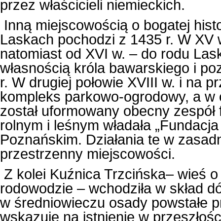
przez właścicieli niemieckich.
Inną miejscowością o bogatej hist
Laskach pochodzi z 1435 r. W XV 
natomiast od XVI w. – do rodu Las
własnością króla bawarskiego i po
r. W drugiej połowie XVIII w. i na pr
kompleks parkowo-ogrodowy, a w ok
został uformowany obecny zespół 
rolnym i leśnym władała „Fundacja
Poznańskim. Działania te w zasad
przestrzenny miejscowości.
Z kolei Kuźnica Trzcińska– wieś 
rodowodzie – wchodziła w skład dó
w średniowieczu osady powstałe p
wskazuje na istnienie w przeszłośc