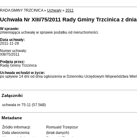
RADA GMINY TRZCINICA »
Uchwały
»
2011
Uchwała Nr XIII/75/2011 Rady Gminy Trzcinica z dni
W sprawie:
zmieniająca uchwałę w sprawie podatku od nieruchomości.
Data uchwały:
2011-11-28
Numer uchwały:
XIII/75/2011
Podjęta przez:
Radę Gminy Trzcinica
Uchwała wchodzi w życie:
po upływie 14 dni od dnia ogłoszenia w Dzienniku Urzędowym Województwa Wielk
Załączniki
uchwała nr 75-11 (57.5kB)
Metadane
Źródło informacji:
Romuald Trzepizur
Data utworzenia:
(brak danych)