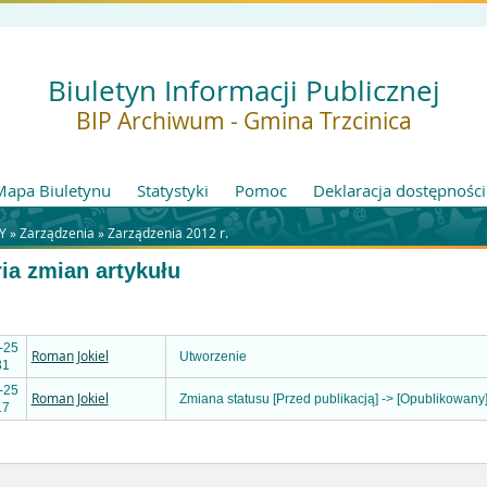
Biuletyn Informacji Publicznej
BIP Archiwum - Gmina Trzcinica
Mapa Biuletynu
Statystyki
Pomoc
Deklaracja dostępności
Y »
Zarządzenia
»
Zarządzenia 2012 r.
ria zmian artykułu
-25
Roman Jokiel
Utworzenie
31
-25
Roman Jokiel
Zmiana statusu [Przed publikacją] -> [Opublikowany
17