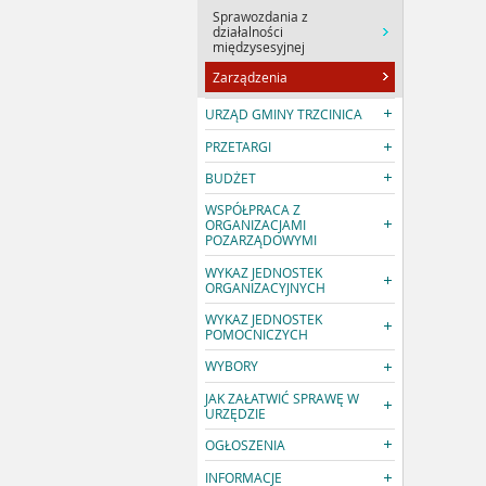
Sprawozdania z
działalności
międzysesyjnej
Zarządzenia
URZĄD GMINY TRZCINICA
PRZETARGI
BUDŻET
WSPÓŁPRACA Z
ORGANIZACJAMI
POZARZĄDOWYMI
WYKAZ JEDNOSTEK
ORGANIZACYJNYCH
WYKAZ JEDNOSTEK
POMOCNICZYCH
WYBORY
JAK ZAŁATWIĆ SPRAWĘ W
URZĘDZIE
OGŁOSZENIA
INFORMACJE